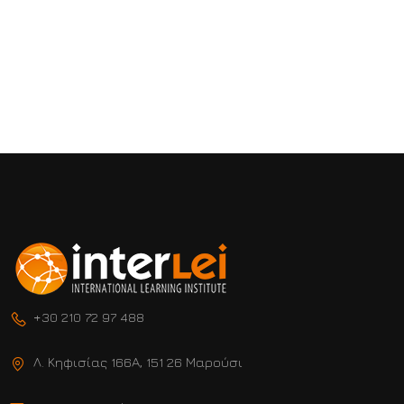
+30 210 72 97 488
Λ. Κηφισίας 166Α, 151 26 Μαρούσι