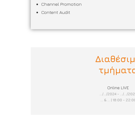
Channel Promotion
Content Audit
Διαθέσι
τμήματ
Online LIVE
.../.../2024 - .../.../20
... & ... | 18:00 - 22:0