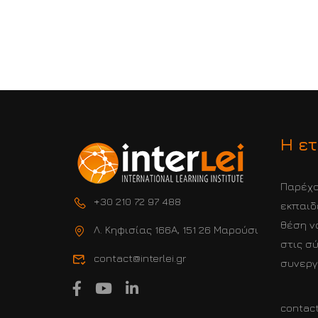
Η ετ
Παρέχο
+30 210 72 97 488
εκπαιδ
θέση ν
Λ. Κηφισίας 166Α, 151 26 Μαρούσι
στις σ
contact@interlei.gr
συνεργ
ΣΥΜΒΆΛΛΟΥΜΕ 
contact