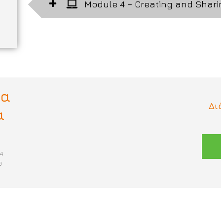
Module 4 – Creating and Shari
μα
Δι
α
24
0